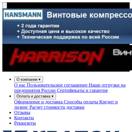
О компании
▾
О нас
Пользовательское соглашение
Наши отгрузки на
предприятия России
Сертификаты и гарантия
Оплата и доставка
▾
Оформление и доставка
Способы оплаты
Кредит и
лизинг
Расчет стоимости доставки
Отзывы
Контакты
Реквизиты