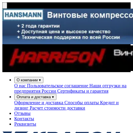
О компании
▾
О нас
Пользовательское соглашение
Наши отгрузки на
предприятия России
Сертификаты и гарантия
Оплата и доставка
▾
Оформление и доставка
Способы оплаты
Кредит и
лизинг
Расчет стоимости доставки
Отзывы
Контакты
Реквизиты