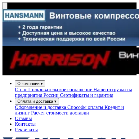
О компании
▾
О нас
Пользовательское соглашение
Наши отгрузки на
предприятия России
Сертификаты и гарантия
Оплата и доставка
▾
Оформление и доставка
Способы оплаты
Кредит и
лизинг
Расчет стоимости доставки
Отзывы
Контакты
Реквизиты