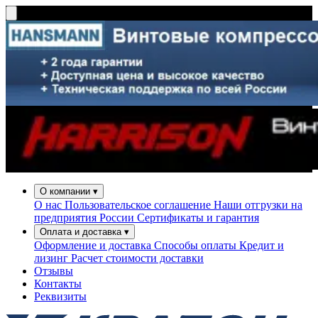
О компании
▾
О нас
Пользовательское соглашение
Наши отгрузки на
предприятия России
Сертификаты и гарантия
Оплата и доставка
▾
Оформление и доставка
Способы оплаты
Кредит и
лизинг
Расчет стоимости доставки
Отзывы
Контакты
Реквизиты