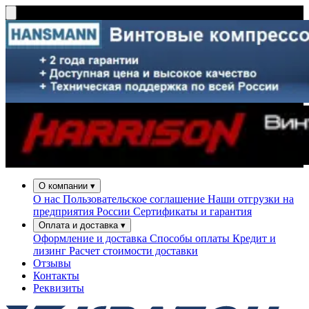
О компании
▾
О нас
Пользовательское соглашение
Наши отгрузки на
предприятия России
Сертификаты и гарантия
Оплата и доставка
▾
Оформление и доставка
Способы оплаты
Кредит и
лизинг
Расчет стоимости доставки
Отзывы
Контакты
Реквизиты