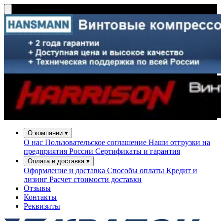
О компании
▾
О нас
Пользовательское соглашение
Наши отгрузки на
предприятия России
Сертификаты и гарантия
Оплата и доставка
▾
Оформление и доставка
Способы оплаты
Кредит и
лизинг
Расчет стоимости доставки
Отзывы
Контакты
Реквизиты