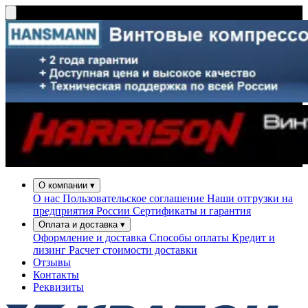
О компании
▾
О нас
Пользовательское соглашение
Наши отгрузки на
предприятия России
Сертификаты и гарантия
Оплата и доставка
▾
Оформление и доставка
Способы оплаты
Кредит и
лизинг
Расчет стоимости доставки
Отзывы
Контакты
Реквизиты