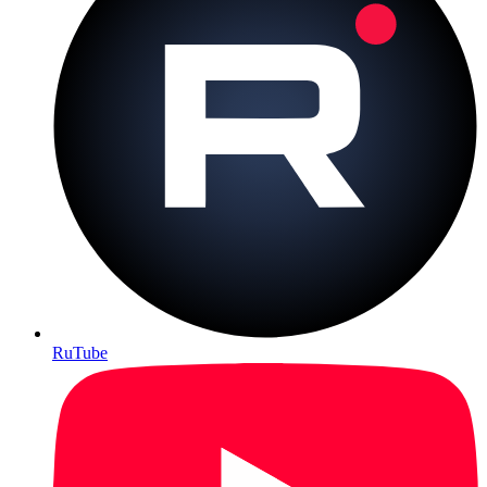
RuTube