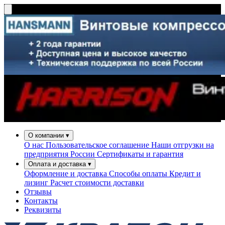
О компании
▾
О нас
Пользовательское соглашение
Наши отгрузки на
предприятия России
Сертификаты и гарантия
Оплата и доставка
▾
Оформление и доставка
Способы оплаты
Кредит и
лизинг
Расчет стоимости доставки
Отзывы
Контакты
Реквизиты