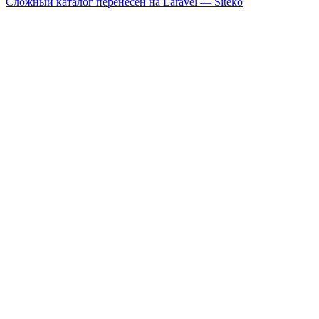
Сложный каталог перенесён на Laravel —
Siteko