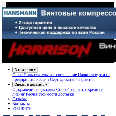
О компании
▾
О нас
Пользовательское соглашение
Наши отгрузки на
предприятия России
Сертификаты и гарантия
Оплата и доставка
▾
Оформление и доставка
Способы оплаты
Кредит и
лизинг
Расчет стоимости доставки
Отзывы
Контакты
Реквизиты