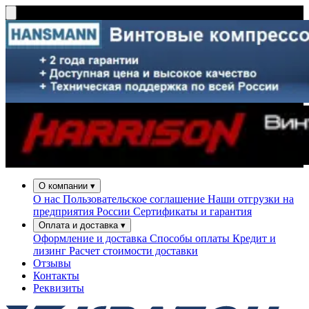
О компании
▾
О нас
Пользовательское соглашение
Наши отгрузки на
предприятия России
Сертификаты и гарантия
Оплата и доставка
▾
Оформление и доставка
Способы оплаты
Кредит и
лизинг
Расчет стоимости доставки
Отзывы
Контакты
Реквизиты