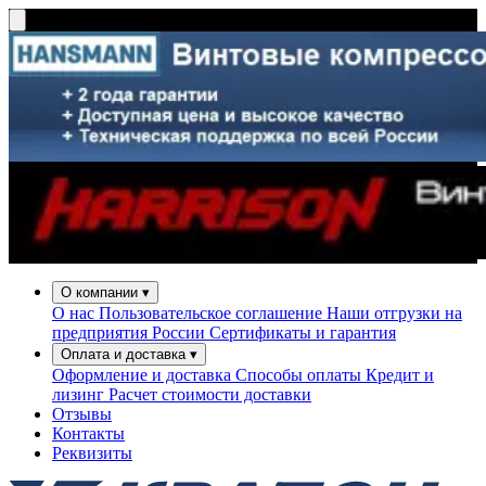
О компании
▾
О нас
Пользовательское соглашение
Наши отгрузки на
предприятия России
Сертификаты и гарантия
Оплата и доставка
▾
Оформление и доставка
Способы оплаты
Кредит и
лизинг
Расчет стоимости доставки
Отзывы
Контакты
Реквизиты