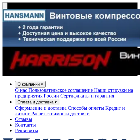
О компании
▾
О нас
Пользовательское соглашение
Наши отгрузки на
предприятия России
Сертификаты и гарантия
Оплата и доставка
▾
Оформление и доставка
Способы оплаты
Кредит и
лизинг
Расчет стоимости доставки
Отзывы
Контакты
Реквизиты