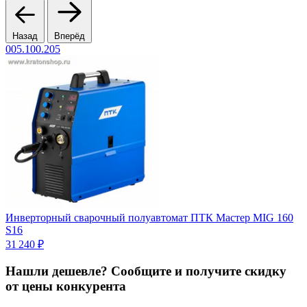
Назад
Вперёд
005.100.205
0
Инверторный сварочный полуавтомат ПТК Мастер MIG 160
S16
5
31 240 ₽
Нашли дешевле? Сообщите и получите скидку
от цены конкурента