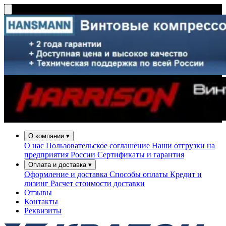
О компании
▾
О нас
Пользовательское соглашение
Наши отгрузки на
предприятия России
Сертификаты и гарантия
Оплата и доставка
▾
Оформление и доставка
Способы оплаты
Кредит и
лизинг
Расчет стоимости доставки
Отзывы
Контакты
Реквизиты