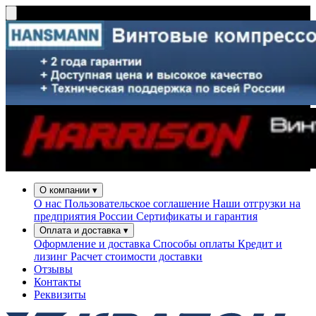
О компании
▾
О нас
Пользовательское соглашение
Наши отгрузки на
предприятия России
Сертификаты и гарантия
Оплата и доставка
▾
Оформление и доставка
Способы оплаты
Кредит и
лизинг
Расчет стоимости доставки
Отзывы
Контакты
Реквизиты