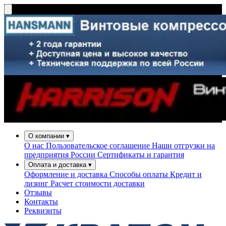
О компании
▾
О нас
Пользовательское соглашение
Наши отгрузки на
предприятия России
Сертификаты и гарантия
Оплата и доставка
▾
Оформление и доставка
Способы оплаты
Кредит и
лизинг
Расчет стоимости доставки
Отзывы
Контакты
Реквизиты