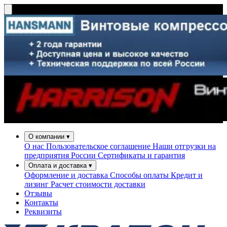
О компании
▾
О нас
Пользовательское соглашение
Наши отгрузки на
предприятия России
Сертификаты и гарантия
Оплата и доставка
▾
Оформление и доставка
Способы оплаты
Кредит и
лизинг
Расчет стоимости доставки
Отзывы
Контакты
Реквизиты