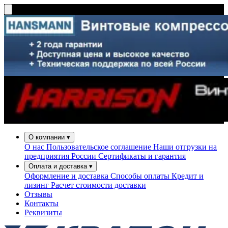
О компании
▾
О нас
Пользовательское соглашение
Наши отгрузки на
предприятия России
Сертификаты и гарантия
Оплата и доставка
▾
Оформление и доставка
Способы оплаты
Кредит и
лизинг
Расчет стоимости доставки
Отзывы
Контакты
Реквизиты