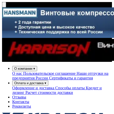
О компании
▾
О нас
Пользовательское соглашение
Наши отгрузки на
предприятия России
Сертификаты и гарантия
Оплата и доставка
▾
Оформление и доставка
Способы оплаты
Кредит и
лизинг
Расчет стоимости доставки
Отзывы
Контакты
Реквизиты