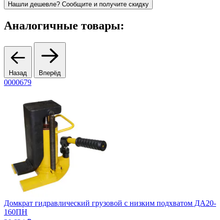
Нашли дешевле? Сообщите и получите скидку
Аналогичные товары:
Назад
Вперёд
0000679
1
Домкрат гидравлический грузовой с низким подхватом ДА20-
160ПН
5