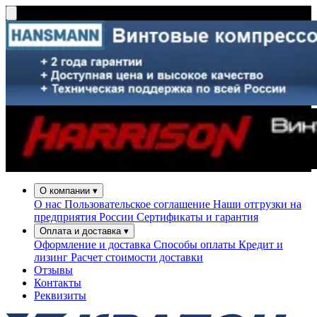
О компании
▾
О нас
Пользовательское соглашение
Наши отгрузки на
предприятия России
Сертификаты и гарантия
Оплата и доставка
▾
Оформление и доставка
Способы оплаты
Кредит и
лизинг
Расчет стоимости доставки
Отзывы
Контакты
Реквизиты