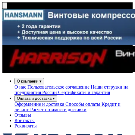
О компании
▾
О нас
Пользовательское соглашение
Наши отгрузки на
предприятия России
Сертификаты и гарантия
Оплата и доставка
▾
Оформление и доставка
Способы оплаты
Кредит и
лизинг
Расчет стоимости доставки
Отзывы
Контакты
Реквизиты