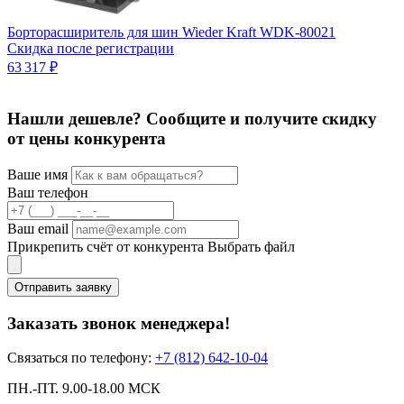
А
Борторасширитель для шин Wieder Kraft WDK-80021
7
Скидка после регистрации
1
63 317 ₽
Нашли дешевле? Сообщите и получите скидку
от цены конкурента
Ваше имя
Ваш телефон
Ваш email
Прикрепить счёт от конкурента
Выбрать файл
Отправить заявку
Заказать звонок менеджера!
Связаться по телефону:
+7 (812) 642-10-04
ПН.-ПТ. 9.00-18.00 МСК