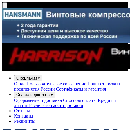
О компании
▾
О нас
Пользовательское соглашение
Наши отгрузки на
предприятия России
Сертификаты и гарантия
Оплата и доставка
▾
Оформление и доставка
Способы оплаты
Кредит и
лизинг
Расчет стоимости доставки
Отзывы
Контакты
Реквизиты