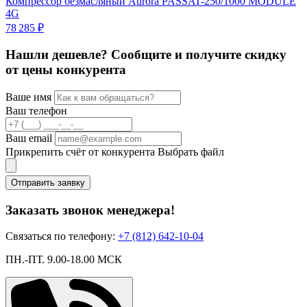
Компрессор безмасляный Aurora PASSAT-250/1000 MODULE
К
4G
3
78 285 ₽
Нашли дешевле? Сообщите и получите скидку
от цены конкурента
Ваше имя
Ваш телефон
Ваш email
Прикрепить счёт от конкурента
Выбрать файл
Отправить заявку
Заказать звонок менеджера!
Связаться по телефону:
+7 (812) 642-10-04
ПН.-ПТ. 9.00-18.00 МСК