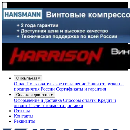
О компании
▾
О нас
Пользовательское соглашение
Наши отгрузки на
предприятия России
Сертификаты и гарантия
Оплата и доставка
▾
Оформление и доставка
Способы оплаты
Кредит и
лизинг
Расчет стоимости доставки
Отзывы
Контакты
Реквизиты