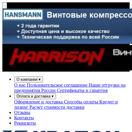
О компании
▾
О нас
Пользовательское соглашение
Наши отгрузки на
предприятия России
Сертификаты и гарантия
Оплата и доставка
▾
Оформление и доставка
Способы оплаты
Кредит и
лизинг
Расчет стоимости доставки
Отзывы
Контакты
Реквизиты