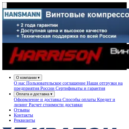
О компании
▾
О нас
Пользовательское соглашение
Наши отгрузки на
предприятия России
Сертификаты и гарантия
Оплата и доставка
▾
Оформление и доставка
Способы оплаты
Кредит и
лизинг
Расчет стоимости доставки
Отзывы
Контакты
Реквизиты