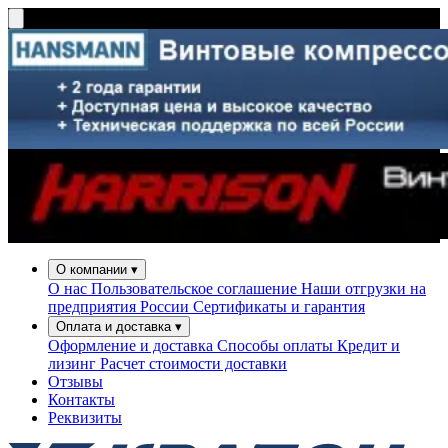
О компании
▾
О нас
Пользовательское соглашение
Наши отгрузки на
предприятия России
Сертификаты и гарантия
Оплата и доставка
▾
Оформление и доставка
Способы оплаты
Кредит и
лизинг
Расчет стоимости доставки
Отзывы
Контакты
Реквизиты