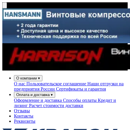
О компании
▾
О нас
Пользовательское соглашение
Наши отгрузки на
предприятия России
Сертификаты и гарантия
Оплата и доставка
▾
Оформление и доставка
Способы оплаты
Кредит и
лизинг
Расчет стоимости доставки
Отзывы
Контакты
Реквизиты