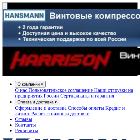
О компании
▾
О нас
Пользовательское соглашение
Наши отгрузки на
предприятия России
Сертификаты и гарантия
Оплата и доставка
▾
Оформление и доставка
Способы оплаты
Кредит и
лизинг
Расчет стоимости доставки
Отзывы
Контакты
Реквизиты