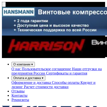
О компании
▾
О нас
Пользовательское соглашение
Наши отгрузки на
предприятия России
Сертификаты и гарантия
Оплата и доставка
▾
Оформление и доставка
Способы оплаты
Кредит и
лизинг
Расчет стоимости доставки
Отзывы
Контакты
Реквизиты