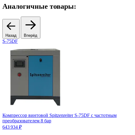
Аналогичные товары:
Назад
Вперёд
S-75DF
К
п
5
Компрессор винтовой Spitzenreiter S-75DF с частотным
6
преобразователем 8 бар
643 934 ₽