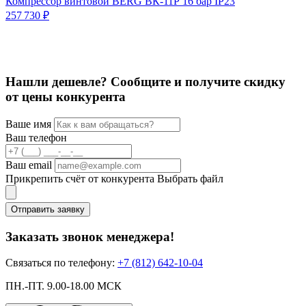
Компрессор винтовой BERG ВК-11Р 16 бар IP23
К
257 730 ₽
2
2
Нашли дешевле? Сообщите и получите скидку
от цены конкурента
Ваше имя
Ваш телефон
Ваш email
Прикрепить счёт от конкурента
Выбрать файл
Отправить заявку
Заказать звонок менеджера!
Связаться по телефону:
+7 (812) 642-10-04
ПН.-ПТ. 9.00-18.00 МСК