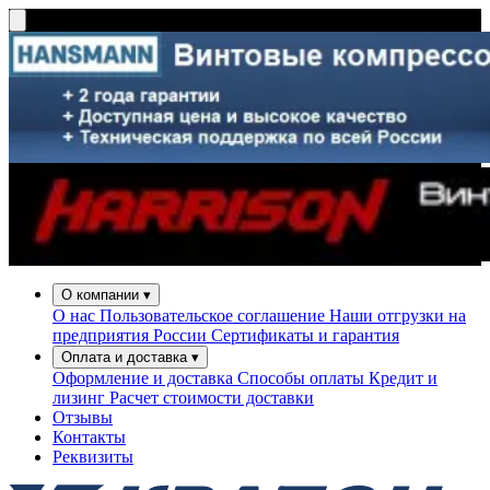
О компании
▾
О нас
Пользовательское соглашение
Наши отгрузки на
предприятия России
Сертификаты и гарантия
Оплата и доставка
▾
Оформление и доставка
Способы оплаты
Кредит и
лизинг
Расчет стоимости доставки
Отзывы
Контакты
Реквизиты