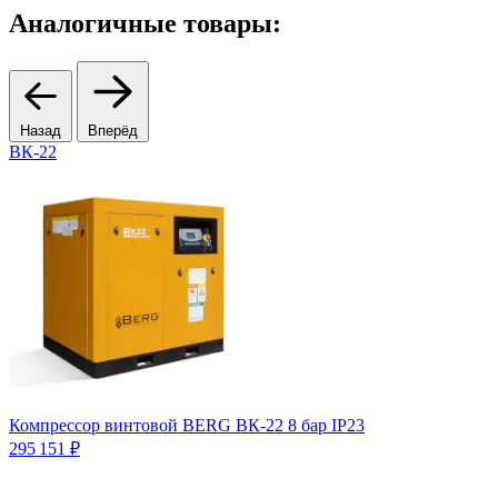
Аналогичные товары:
Назад
Вперёд
ВК-22
Компрессор винтовой BERG ВК-22 8 бар IP23
К
п
295 151 ₽
6