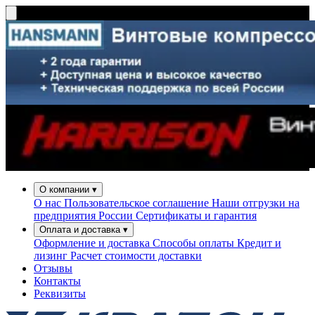
О компании
▾
О нас
Пользовательское соглашение
Наши отгрузки на
предприятия России
Сертификаты и гарантия
Оплата и доставка
▾
Оформление и доставка
Способы оплаты
Кредит и
лизинг
Расчет стоимости доставки
Отзывы
Контакты
Реквизиты