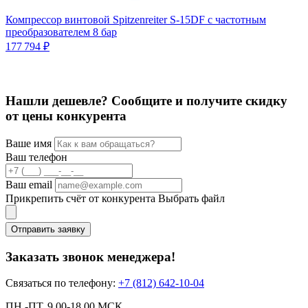
Компрессор винтовой Spitzenreiter S-15DF с частотным
преобразователем 8 бар
К
С
177 794 ₽
2
Нашли дешевле? Сообщите и получите скидку
от цены конкурента
Ваше имя
Ваш телефон
Ваш email
Прикрепить счёт от конкурента
Выбрать файл
Отправить заявку
Заказать звонок менеджера!
Связаться по телефону:
+7 (812) 642-10-04
ПН.-ПТ. 9.00-18.00 МСК