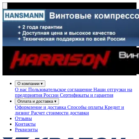
О компании
▾
О нас
Пользовательское соглашение
Наши отгрузки на
предприятия России
Сертификаты и гарантия
Оплата и доставка
▾
Оформление и доставка
Способы оплаты
Кредит и
лизинг
Расчет стоимости доставки
Отзывы
Контакты
Реквизиты