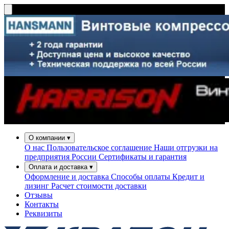
О компании
▾
О нас
Пользовательское соглашение
Наши отгрузки на
предприятия России
Сертификаты и гарантия
Оплата и доставка
▾
Оформление и доставка
Способы оплаты
Кредит и
лизинг
Расчет стоимости доставки
Отзывы
Контакты
Реквизиты