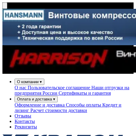
О компании
▾
О нас
Пользовательское соглашение
Наши отгрузки на
предприятия России
Сертификаты и гарантия
Оплата и доставка
▾
Оформление и доставка
Способы оплаты
Кредит и
лизинг
Расчет стоимости доставки
Отзывы
Контакты
Реквизиты