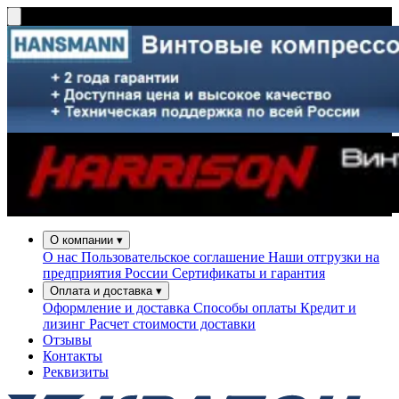
О компании
▾
О нас
Пользовательское соглашение
Наши отгрузки на
предприятия России
Сертификаты и гарантия
Оплата и доставка
▾
Оформление и доставка
Способы оплаты
Кредит и
лизинг
Расчет стоимости доставки
Отзывы
Контакты
Реквизиты