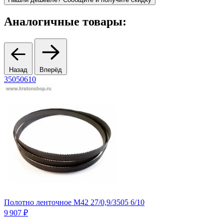
Аналогичные товары:
Назад
Вперёд
35050610
M
Полотно ленточное М42 27/0,9/3505 6/10
м
9 907 ₽
2