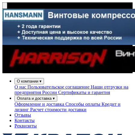
О компании
▾
О нас
Пользовательское соглашение
Наши отгрузки на
предприятия России
Сертификаты и гарантия
Оплата и доставка
▾
Оформление и доставка
Способы оплаты
Кредит и
лизинг
Расчет стоимости доставки
Отзывы
Контакты
Реквизиты