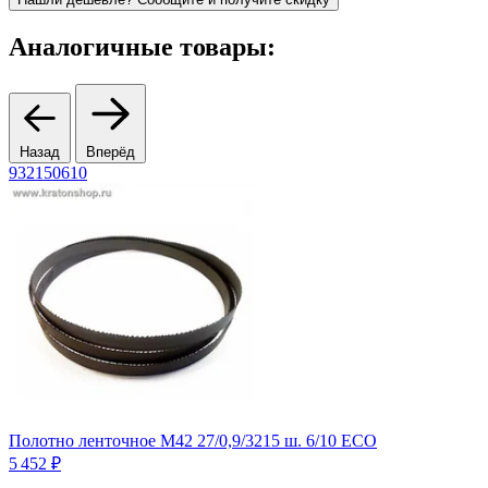
Аналогичные товары:
Назад
Вперёд
932150610
9
Полотно ленточное М42 27/0,9/3215 ш. 6/10 ECO
П
5 452 ₽
3