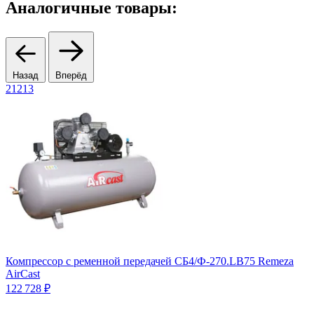
Аналогичные товары:
Назад
Вперёд
21213
Компрессор с ременной передачей СБ4/Ф-270.LB75 Remeza
К
AirCast
Ц
122 728 ₽