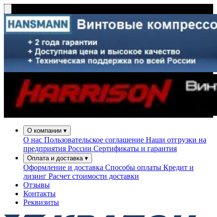
О компании
▾
О нас
Пользовательское соглашение
Наши отгрузки на
предприятия России
Сертификаты и гарантия
Оплата и доставка
▾
Оформление и доставка
Способы оплаты
Кредит и
лизинг
Расчет стоимости доставки
Отзывы
Контакты
Реквизиты