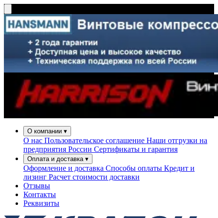
О компании
▾
О нас
Пользовательское соглашение
Наши отгрузки на
предприятия России
Сертификаты и гарантия
Оплата и доставка
▾
Оформление и доставка
Способы оплаты
Кредит и
лизинг
Расчет стоимости доставки
Отзывы
Контакты
Реквизиты