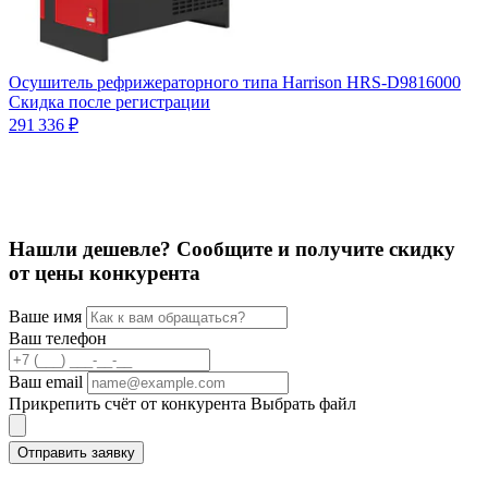
О
Осушитель рефрижераторного типа Harrison HRS-D9816000
1
Скидка после регистрации
291 336 ₽
Нашли дешевле? Сообщите и получите скидку
от цены конкурента
Ваше имя
Ваш телефон
Ваш email
Прикрепить счёт от конкурента
Выбрать файл
Отправить заявку