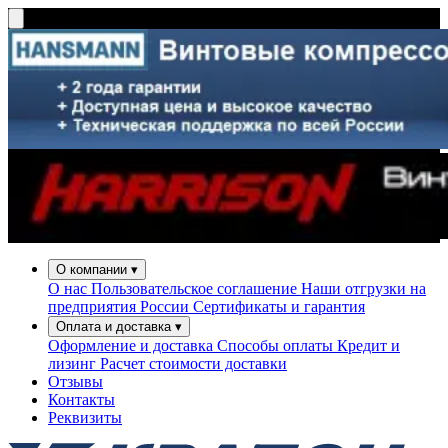
О компании
▾
О нас
Пользовательское соглашение
Наши отгрузки на
предприятия России
Сертификаты и гарантия
Оплата и доставка
▾
Оформление и доставка
Способы оплаты
Кредит и
лизинг
Расчет стоимости доставки
Отзывы
Контакты
Реквизиты