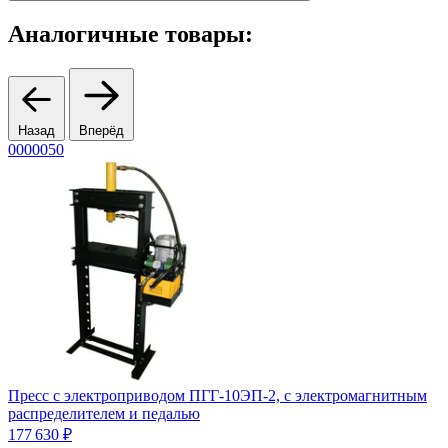
Аналогичные товары:
Назад
Вперёд
0000050
0
Пресс с электроприводом ПГГ-10ЭП-2, с электромагнитным
П
распределителем и педалью
р
177 630 ₽
1