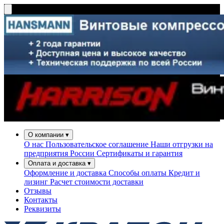
О компании
▾
О нас
Пользовательское соглашение
Наши отгрузки на
предприятия России
Сертификаты и гарантия
Оплата и доставка
▾
Оформление и доставка
Способы оплаты
Кредит и
лизинг
Расчет стоимости доставки
Отзывы
Контакты
Реквизиты