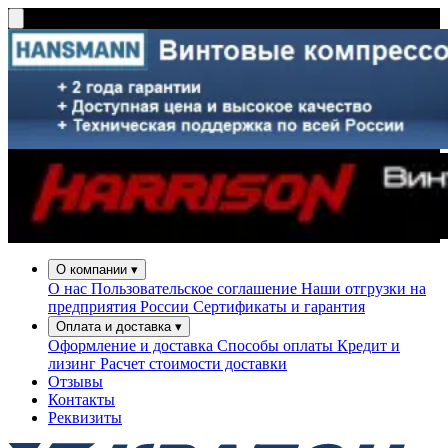
О компании
▾
О нас
Пользовательское соглашение
Наши отгрузки на
предприятия России
Сертификаты и гарантия
Оплата и доставка
▾
Оформление и доставка
Способы оплаты
Кредит и
лизинг
Расчет стоимости доставки
Отзывы
Контакты
Реквизиты