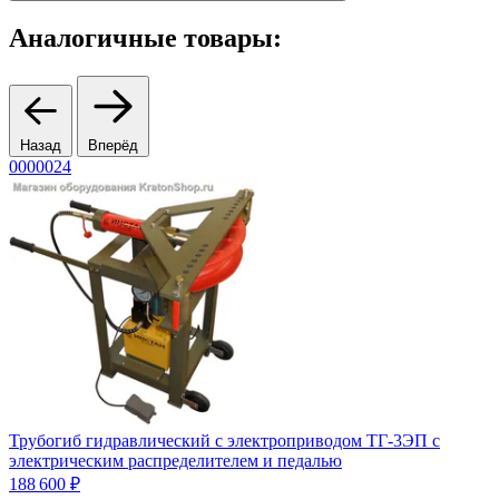
Аналогичные товары:
Назад
Вперёд
0000024
3
Трубогиб гидравлический с электроприводом ТГ-3ЭП с
Т
электрическим распределителем и педалью
3
188 600 ₽