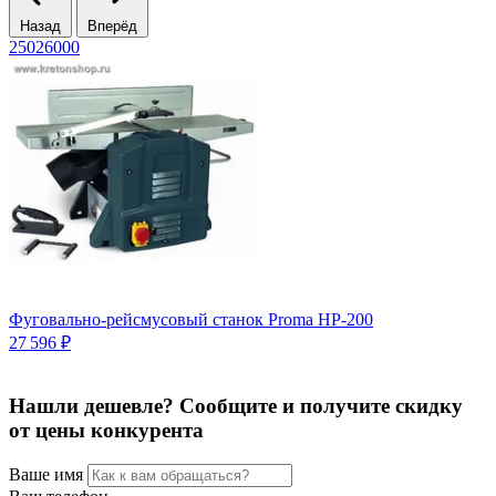
Назад
Вперёд
25026000
6
Фуговально-рейсмусовый станок Proma HP-200
3
27 596 ₽
2
Нашли дешевле? Сообщите и получите скидку
от цены конкурента
Ваше имя