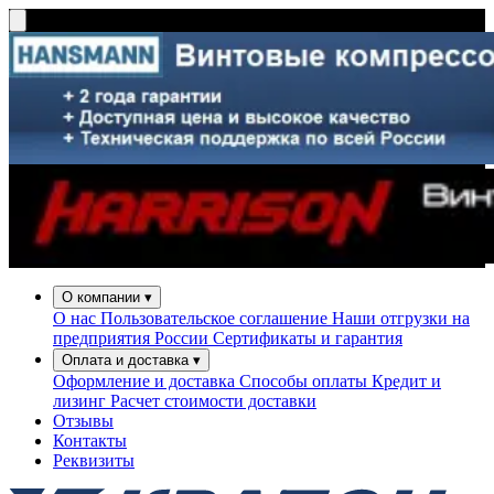
О компании
▾
О нас
Пользовательское соглашение
Наши отгрузки на
предприятия России
Сертификаты и гарантия
Оплата и доставка
▾
Оформление и доставка
Способы оплаты
Кредит и
лизинг
Расчет стоимости доставки
Отзывы
Контакты
Реквизиты