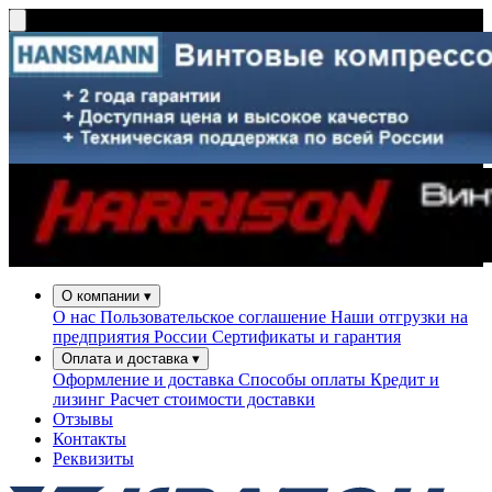
О компании
▾
О нас
Пользовательское соглашение
Наши отгрузки на
предприятия России
Сертификаты и гарантия
Оплата и доставка
▾
Оформление и доставка
Способы оплаты
Кредит и
лизинг
Расчет стоимости доставки
Отзывы
Контакты
Реквизиты