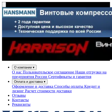
О компании
▾
О нас
Пользовательское соглашение
Наши отгрузки на
предприятия России
Сертификаты и гарантия
Оплата и доставка
▾
Оформление и доставка
Способы оплаты
Кредит и
лизинг
Расчет стоимости доставки
Отзывы
Контакты
Реквизиты