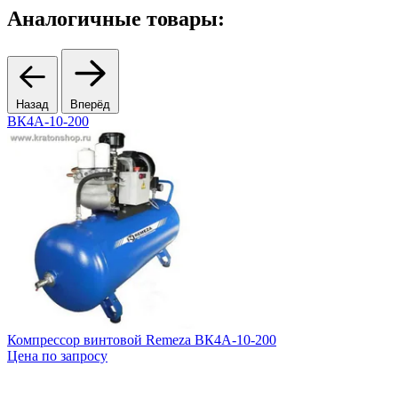
Аналогичные товары:
Назад
Вперёд
ВК4А-10-200
Компрессор винтовой Remeza ВК4А-10-200
Цена по запросу
Ц