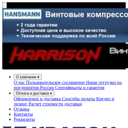
О компании
▾
О нас
Пользовательское соглашение
Наши отгрузки на
предприятия России
Сертификаты и гарантия
Оплата и доставка
▾
Оформление и доставка
Способы оплаты
Кредит и
лизинг
Расчет стоимости доставки
Отзывы
Контакты
Реквизиты