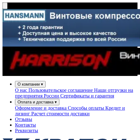
О компании
▾
О нас
Пользовательское соглашение
Наши отгрузки на
предприятия России
Сертификаты и гарантия
Оплата и доставка
▾
Оформление и доставка
Способы оплаты
Кредит и
лизинг
Расчет стоимости доставки
Отзывы
Контакты
Реквизиты