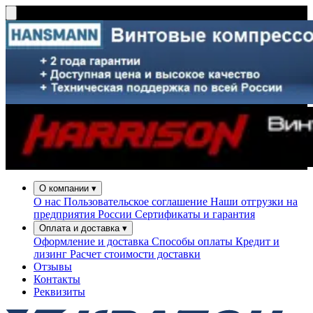
О компании
▾
О нас
Пользовательское соглашение
Наши отгрузки на
предприятия России
Сертификаты и гарантия
Оплата и доставка
▾
Оформление и доставка
Способы оплаты
Кредит и
лизинг
Расчет стоимости доставки
Отзывы
Контакты
Реквизиты