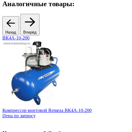
Аналогичные товары:
Назад
Вперёд
ВК4А-10-200
Компрессор винтовой Remeza ВК4А-10-200
К
Цена по запросу
Ц