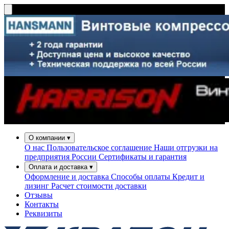
О компании
▾
О нас
Пользовательское соглашение
Наши отгрузки на
предприятия России
Сертификаты и гарантия
Оплата и доставка
▾
Оформление и доставка
Способы оплаты
Кредит и
лизинг
Расчет стоимости доставки
Отзывы
Контакты
Реквизиты