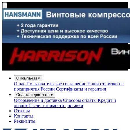
О компании
▾
О нас
Пользовательское соглашение
Наши отгрузки на
предприятия России
Сертификаты и гарантия
Оплата и доставка
▾
Оформление и доставка
Способы оплаты
Кредит и
лизинг
Расчет стоимости доставки
Отзывы
Контакты
Реквизиты