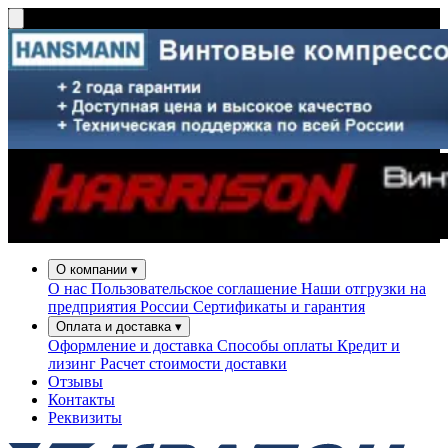
О компании
▾
О нас
Пользовательское соглашение
Наши отгрузки на
предприятия России
Сертификаты и гарантия
Оплата и доставка
▾
Оформление и доставка
Способы оплаты
Кредит и
лизинг
Расчет стоимости доставки
Отзывы
Контакты
Реквизиты