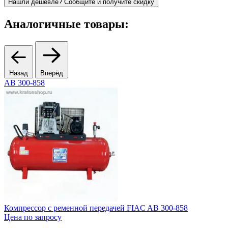
Нашли дешевле? Сообщите и получите скидку
Аналогичные товары:
Назад
Вперёд
AB 300-858
Компрессор с ременной передачей FIAC AB 300-858
К
Цена по запросу
3