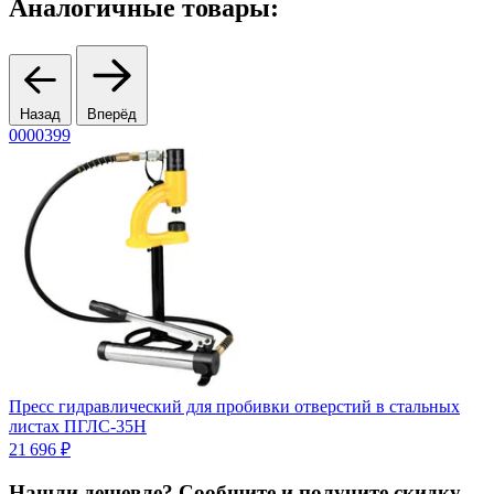
Аналогичные товары:
Назад
Вперёд
0000399
0
Пресс гидравлический для пробивки отверстий в стальных
П
листах ПГЛC-35Н
7
21 696 ₽
Нашли дешевле? Сообщите и получите скидку