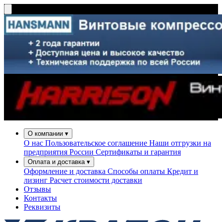
О компании
▾
О нас
Пользовательское соглашение
Наши отгрузки на
предприятия России
Сертификаты и гарантия
Оплата и доставка
▾
Оформление и доставка
Способы оплаты
Кредит и
лизинг
Расчет стоимости доставки
Отзывы
Контакты
Реквизиты